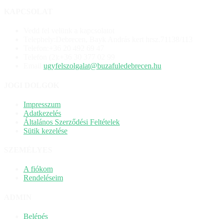
KAPCSOLAT
Vedd fel velünk a kapcsolatot
Telephely:
Debrecen, Bayk András kert hrsz.71138/113
Telefon:
+36 20 492 69 47
Telefon (2):
+36 30 377 02 99
Email:
ugyfelszolgalat@buzafuledebrecen.hu
JOGI DOLGOK
Impresszum
Adatkezelés
Általános Szerződési Feltételek
Sütik kezelése
SZEMÉLYES
A fiókom
Rendeléseim
ADMIN
Belépés