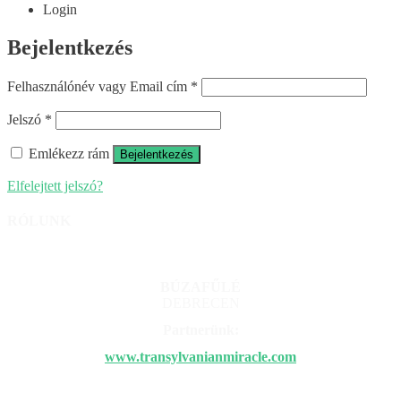
Login
Bejelentkezés
Felhasználónév vagy Email cím
*
Jelszó
*
Emlékezz rám
Bejelentkezés
Elfelejtett jelszó?
RÓLUNK
BÚZAFŰLÉ
DEBRECEN
Partnerünk:
www.
transylvanianmiracle.com