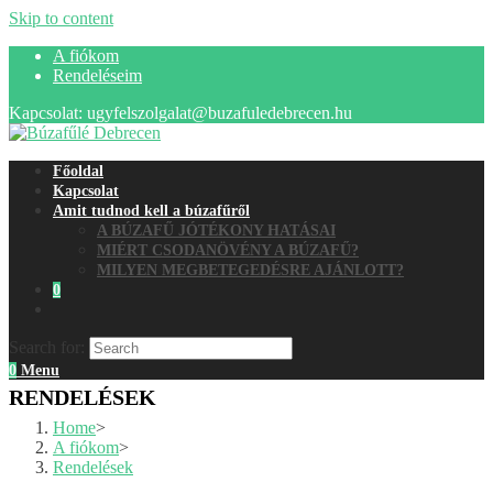
Skip to content
A fiókom
Rendeléseim
Kapcsolat: ugyfelszolgalat@buzafuledebrecen.hu
Főoldal
Kapcsolat
Amit tudnod kell a búzafűről
A BÚZAFŰ JÓTÉKONY HATÁSAI
MIÉRT CSODANÖVÉNY A BÚZAFŰ?
MILYEN MEGBETEGEDÉSRE AJÁNLOTT?
0
Search for:
0
Menu
RENDELÉSEK
Home
>
A fiókom
>
Rendelések