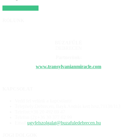
Vásárlás folytatása
RÓLUNK
BÚZAFŰLÉ
DEBRECEN
Partnerünk:
www.
transylvanianmiracle.com
KAPCSOLAT
Vedd fel velünk a kapcsolatot
Telephely:
Debrecen, Bayk András kert hrsz.71138/113
Telefon:
+36 20 492 69 47
Telefon (2):
+36 30 377 02 99
Email:
ugyfelszolgalat@buzafuledebrecen.hu
JOGI DOLGOK