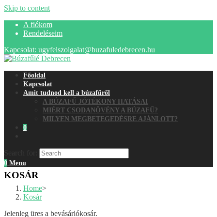
Skip to content
A fiókom
Rendeléseim
Kapcsolat: ugyfelszolgalat@buzafuledebrecen.hu
Főoldal
Kapcsolat
Amit tudnod kell a búzafűről
A BÚZAFŰ JÓTÉKONY HATÁSAI
MIÉRT CSODANÖVÉNY A BÚZAFŰ?
MILYEN MEGBETEGEDÉSRE AJÁNLOTT?
0
Search for:
0
Menu
KOSÁR
Home
>
Kosár
Jelenleg üres a bevásárlókosár.