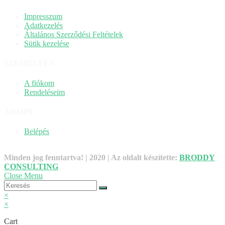
Impresszum
Adatkezelés
Általános Szerződési Feltételek
Sütik kezelése
SZEMÉLYES
A fiókom
Rendeléseim
ADMIN
Belépés
Minden jog fenntartva! | 2020 | Az oldalt készítette:
BRODDY
CONSULTING
Close Menu
×
×
Cart